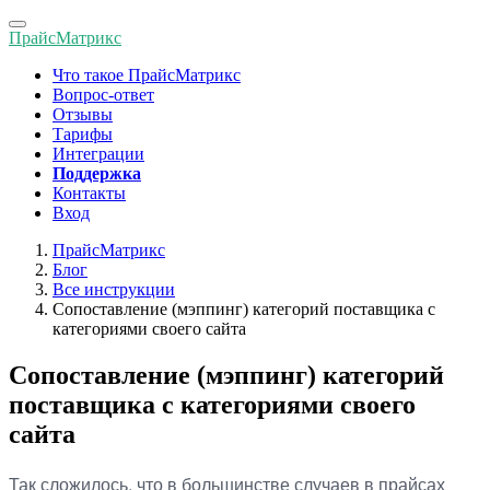
Toggle
ПрайсМатрикс
navigation
Что такое ПрайсМатрикс
Вопрос-ответ
Отзывы
Тарифы
Интеграции
Поддержка
Контакты
Вход
ПрайсМатрикс
Блог
Все инструкции
Сопоставление (мэппинг) категорий поставщика с
категориями своего сайта
Сопоставление (мэппинг) категорий
поставщика с категориями своего
сайта
Так сложилось, что в большинстве случаев в прайсах