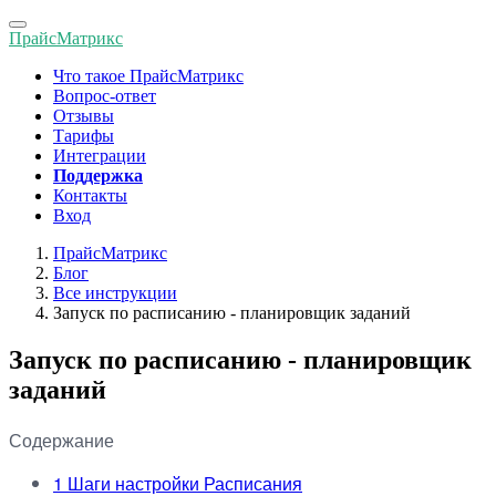
Toggle
ПрайсМатрикс
navigation
Что такое ПрайсМатрикс
Вопрос-ответ
Отзывы
Тарифы
Интеграции
Поддержка
Контакты
Вход
ПрайсМатрикс
Блог
Все инструкции
Запуск по расписанию - планировщик заданий
Запуск по расписанию - планировщик
заданий
Содержание
1
Шаги настройки Расписания