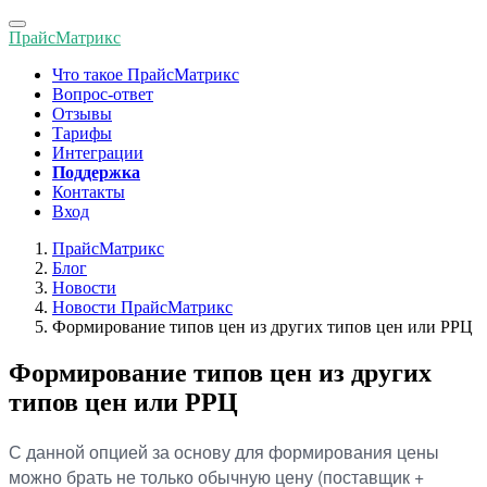
Toggle
ПрайсМатрикс
navigation
Что такое ПрайсМатрикс
Вопрос-ответ
Отзывы
Тарифы
Интеграции
Поддержка
Контакты
Вход
ПрайсМатрикс
Блог
Новости
Новости ПрайсМатрикс
Формирование типов цен из других типов цен или РРЦ
Формирование типов цен из других
типов цен или РРЦ
С данной опцией за основу для формирования цены
можно брать не только обычную цену (поставщик +