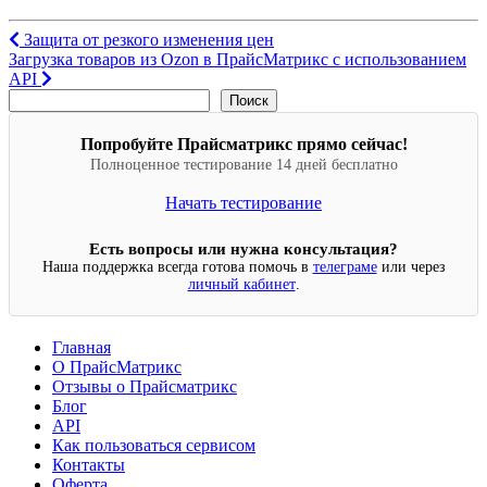
Навигация
Защита от резкого изменения цен
Загрузка товаров из Ozon в ПрайсМатрикс с использованием
по
API
записям
Поиск
Поиск
Попробуйте Прайсматрикс прямо сейчас!
Полноценное тестирование 14 дней бесплатно
Начать тестирование
Есть вопросы или нужна консультация?
Наша поддержка всегда готова помочь в
телеграме
или через
личный кабинет
.
Главная
О ПрайсМатрикс
Отзывы о Прайсматрикс
Блог
API
Как пользоваться сервисом
Контакты
Оферта