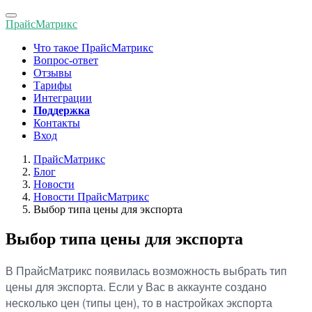
Toggle
ПрайсМатрикс
navigation
Что такое ПрайсМатрикс
Вопрос-ответ
Отзывы
Тарифы
Интеграции
Поддержка
Контакты
Вход
ПрайсМатрикс
Блог
Новости
Новости ПрайсМатрикс
Выбор типа цены для экспорта
Выбор типа цены для экспорта
В ПрайсМатрикс появилась возможность выбрать тип
цены для экспорта. Если у Вас в аккаунте создано
несколько цен (типы цен), то в настройках экспорта