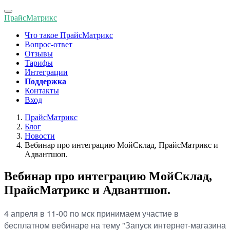
Toggle
ПрайсМатрикс
navigation
Что такое ПрайсМатрикс
Вопрос-ответ
Отзывы
Тарифы
Интеграции
Поддержка
Контакты
Вход
ПрайсМатрикс
Блог
Новости
Вебинар про интеграцию МойСклад, ПрайсМатрикс и
Адвантшоп.
Вебинар про интеграцию МойСклад,
ПрайсМатрикс и Адвантшоп.
4 апреля в 11-00 по мск принимаем участие в
бесплатном вебинаре на тему "Запуск интернет-магазина