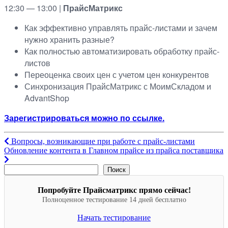
12:30 — 13:00 |
ПрайсМатрикс
Как эффективно управлять прайс-листами и зачем
нужно хранить разные?
Как полностью автоматизировать обработку прайс-
листов
Переоценка своих цен с учетом цен конкурентов
Синхронизация ПрайсМатрикс с МоимСкладом и
AdvantShop
Зарегистрироваться можно по ссылке.
Навигация
Вопросы, возникающие при работе с прайс-листами
Обновление контента в Главном прайсе из прайса поставщика
по
записям
Поиск
Поиск
Попробуйте Прайсматрикс прямо сейчас!
Полноценное тестирование 14 дней бесплатно
Начать тестирование