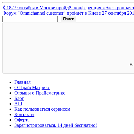
Навигация
18-19 октября в Москве пройдёт конференция «Электронная т
Форум "Omnichannel customer" пройдёт в Киеве 27 сентября 20
по
Поиск
Поиск
записям
На
Главная
О ПрайсМатрикс
Отзывы о Прайсматрикс
Блог
API
Как пользоваться сервисом
Контакты
Оферта
Зарегистрироваться. 14 дней бесплатно!