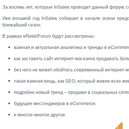
За восемь лет, которые InSales проводит данный форум,
Уже во
c
ьмой год InSales собирает в начале осени пред
ближайший сезон.
В рамках
eRetail
Forum будут рассмотрены:
важная и актуальная аналитика и тренды в eCommerce
как заставить сайт интернет-магазина продавать бол
без чего не может обойтись современный интернет-м
такая важная вещь, как SEO, который живее всех жи
подробно новый тренд – продажи в социальных сетях,
будущее мессенджеров в
eCommerce
;
и многое-многое другое.