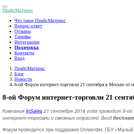
Toggle
ПрайсМатрикс
navigation
Что такое ПрайсМатрикс
Вопрос-ответ
Отзывы
Тарифы
Интеграции
Поддержка
Контакты
Вход
ПрайсМатрикс
Блог
Новости
8-ой Форум интернет-торговли 21 сентября в Москве от н
8-ой Форум интернет-торговли 21 сентя
Компания
InSales
21 сентября 2018 года
проводит 8-ой
интернет-торговли и смежных отраслей. Вход
беспла
Форум проводится при поддержке
Unisender
, ГБУ «Малый